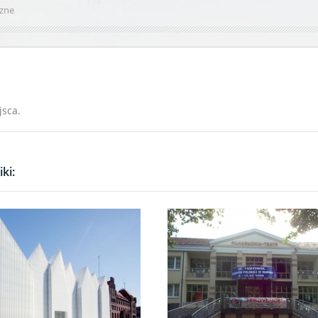
czne
jsca.
ki: