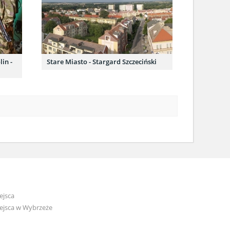
in -
Stare Miasto - Stargard Szczeciński
ejsca
ejsca w Wybrzeże