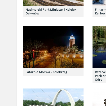
Nadmorski Park Miniatur i Kolejek -
Filhar
Dziwnów
Karłowi
Latarnia Morska - Kołobrzeg
Rezerwa
Park K
Odry