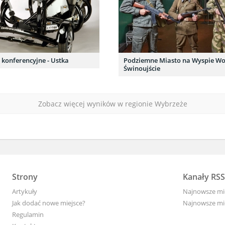
konferencyjne - Ustka
Podziemne Miasto na Wyspie Wol
Świnoujście
Zobacz więcej wyników w regionie Wybrzeże
Strony
Kanały RSS
Artykuły
Najnowsze mi
Jak dodać nowe miejsce?
Najnowsze mi
Regulamin