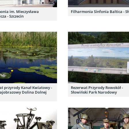
monia im. Mieczysława
Filharmonia Sinfonia Baltica - S
cza - Szczecin
t przyrody Kanał Kwiatowy -
Rezerwat Przyrody Rowokół -
rajobrazowy Dolina Dolnej
Słowiński Park Narodowy