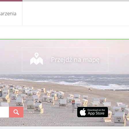
arzenia
Przejdź na mapę
S