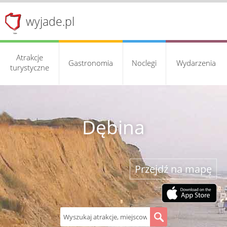
wyjade.pl
Atrakcje
Gastronomia
Noclegi
Wydarzenia
turystyczne
Dębina
Przejdź na mapę
S