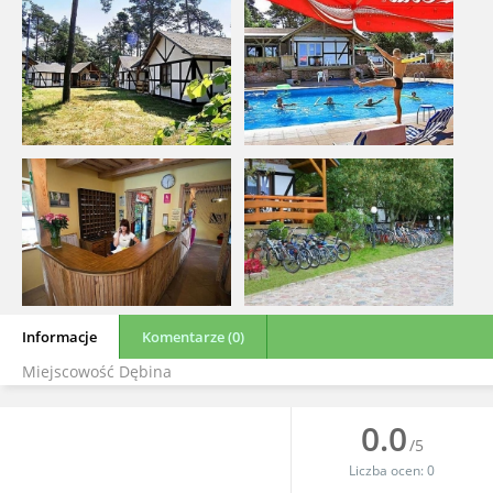
Informacje
Komentarze (0)
Miejscowość Dębina
0.0
/5
Liczba ocen:
0