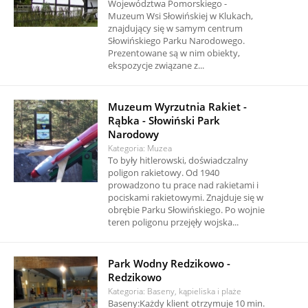
Województwa Pomorskiego -
Muzeum Wsi Słowińskiej w Klukach,
znajdujący się w samym centrum
Słowińskiego Parku Narodowego.
Prezentowane są w nim obiekty,
ekspozycje związane z...
Muzeum Wyrzutnia Rakiet -
Rąbka - Słowiński Park
Narodowy
Kategoria: Muzea
To były hitlerowski, doświadczalny
poligon rakietowy. Od 1940
prowadzono tu prace nad rakietami i
pociskami rakietowymi. Znajduje się w
obrębie Parku Słowińskiego. Po wojnie
teren poligonu przejęły wojska...
Park Wodny Redzikowo -
Redzikowo
Kategoria: Baseny, kąpieliska i plaże
Baseny:Każdy klient otrzymuje 10 min.