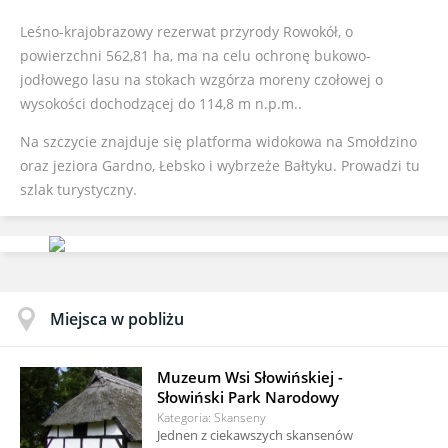
Leśno-krajobrazowy rezerwat przyrody Rowokół, o
powierzchni 562,81 ha, ma na celu ochronę bukowo-
jodłowego lasu na stokach wzgórza moreny czołowej o
wysokości dochodzącej do 114,8 m n.p.m..
Na szczycie znajduje się platforma widokowa na Smołdzino
oraz jeziora Gardno, Łebsko i wybrzeże Bałtyku. Prowadzi tu
szlak turystyczny.
Miejsca w pobliżu
Muzeum Wsi Słowińskiej -
Słowiński Park Narodowy
Kategoria: Skanseny
Jednen z ciekawszych skansenów