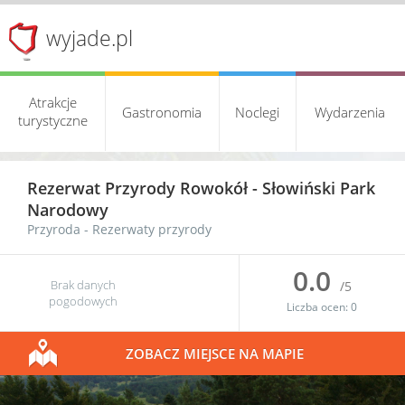
wyjade.pl
Atrakcje
Gastronomia
Noclegi
Wydarzenia
turystyczne
Rezerwat Przyrody Rowokół -
Słowiński Park
Narodowy
Przyroda
-
Rezerwaty przyrody
0.0
Brak danych
/5
pogodowych
Liczba ocen:
0
ZOBACZ MIEJSCE NA MAPIE