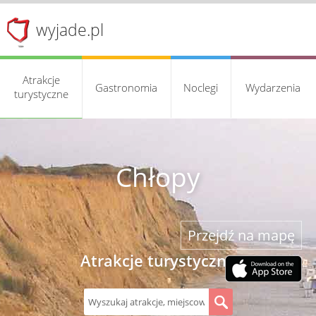
wyjade.pl
Atrakcje
Gastronomia
Noclegi
Wydarzenia
turystyczne
Chłopy
Przejdź na mapę
Atrakcje turystyczne
S