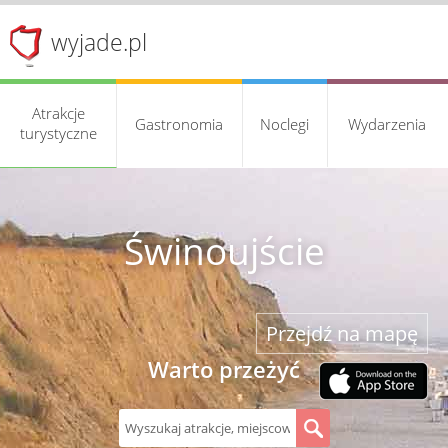
wyjade.pl
Atrakcje
Gastronomia
Noclegi
Wydarzenia
turystyczne
Świnoujście
Przejdź na mapę
Warto przeżyć
S