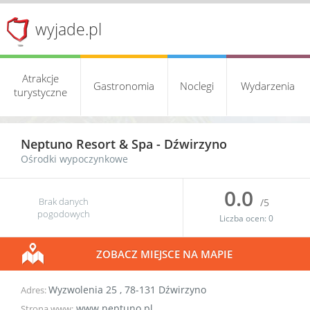
wyjade.pl
Atrakcje
Gastronomia
Noclegi
Wydarzenia
turystyczne
Neptuno Resort & Spa -
Dźwirzyno
Ośrodki wypoczynkowe
0.0
Brak danych
/5
pogodowych
Liczba ocen:
0
ZOBACZ MIEJSCE NA MAPIE
Wyzwolenia 25
,
78-131
Dźwirzyno
Adres:
www.neptuno.pl
Strona www: