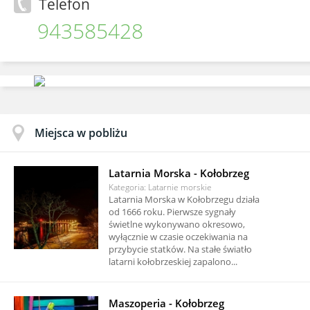
Telefon
943585428
Miejsca w pobliżu
Latarnia Morska - Kołobrzeg
Kategoria: Latarnie morskie
Latarnia Morska w Kołobrzegu działa
od 1666 roku. Pierwsze sygnały
świetlne wykonywano okresowo,
wyłącznie w czasie oczekiwania na
przybycie statków. Na stałe światło
latarni kołobrzeskiej zapalono...
Maszoperia - Kołobrzeg