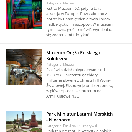
Kategoria: Muzea
Jest to Muzeum 6D, jedyna taka
atrakcja w Europie. Powstało ono z
potrzeby upamiętnienia życia i pracy
nadbałtyckich maszopów. W muzeum
tym można głośno mówić, wymieniać
się wrażeniami i dotykać...
Muzeum Oręża Polskiego -
Kołobrzeg
Kategoria: Muzea
Placówka działa nieprzerwanie od
1963 roku, prezentując zbiory
militarne głównie z okresu I i II Wojny
Światowej. Ekspozycje umieszczone są
w głównej siedzibie muzeum na ul.
Armii Krajowej 13...
Park Miniatur Latarni Morskich
- Niechorze
Kategoria: Parki nauki i rozrywki
Park ten prezentuje wszystkie polskie